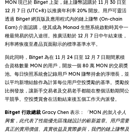
MON 現已於 Bitget 上架，鏈上賺幣認購於 11 月 30 日至
12 月 7 日 (UTC+8) 以推廣年利率 20% 開放。用戶可靈活
透過 Bitget 網頁版及應用程式內的鏈上賺幣 (On-chain
Earn) 介面認購，使其成為 Monad 生態系統啟動時其中一
種最簡易的切入途徑。推廣活動於 12 月 7 日中午結束後，
利率將恢復至產品頁面顯示的標準基準水平。
與此同時，Bitget 為在 11 月 24 日至 12 月 7 日期間累積
合資格數量 MON 的用戶，開放一個 80 萬 MON 的交易獎
池。每日快照系統會記錄用戶 MON 賺幣持倉的淨增長，並
以平均新增結餘作為計算每位用戶空投獎勵的基準。獎勵按
比例發放，讓新手交易者及交易老手都能在整個活動期間公
平競爭。空投獎賞會在活動結束後五個工作天內派發。
Bitget 行政總裁
Gracy Chen 表示：
「MON 的加入令人
興奮，此代表了性能優先區塊鏈設計的嶄新篇章。用戶需要
真正的實用價值、真實收益及實際參與，我們的鏈上賺幣及