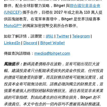
夥伴。配合全球影響力策略，Bitget 與
聯合國兒童基金會
(UNICEF)
攜手合作，目標在 2027 年或之前為 110 萬人提
供區塊鏈教育。在電單車賽壇中，Bitget 是世界頂級賽事
MotoGP™
的獨家加密貨幣交易所合作夥伴。
如欲了解詳情，請瀏覽：
網站
|
Twitter
|
Telegram
|
LinkedIn
|
Discord
|
Bitget Wallet
傳媒查詢請聯絡：
media@bitget.com
風險提示：
數碼資產價格存在波動，並有可能出現巨大波
幅。建議投資者只分配能承受損失的資金作投資。任何投資
的價值可能會受到影響，而且財務目標有可能無法實現，或
投資本金有可能無法收回。請務必徵詢獨立的財務意見，並
慎重考慮個人的理財經驗和財務狀況。過往表現並非未來業
績的可靠指標。對由此產生的任何潛在損失，Bitget 恕不
承擔責任。本文中包含的一切內容均不應被視為財務建議。