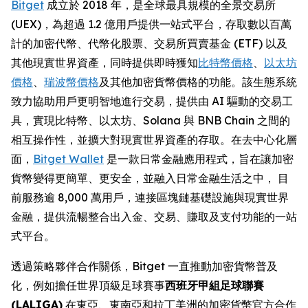
Bitget
成立於 2018 年，是全球最具規模的全景交易所
(UEX)，為超過 1.2 億用戶提供一站式平台，存取數以百萬
計的加密代幣、代幣化股票、交易所買賣基金 (ETF) 以及
其他現實世界資產，同時提供即時獲知
比特幣價格
、
以太坊
價格
、
瑞波幣價格
及其他加密貨幣價格的功能。該生態系統
致力協助用戶更明智地進行交易，提供由 AI 驅動的交易工
具，實現比特幣、以太坊、Solana 與 BNB Chain 之間的
相互操作性，並擴大對現實世界資產的存取。在去中心化層
面，
Bitget Wallet
是一款日常金融應用程式，旨在讓加密
貨幣變得更簡單、更安全，並融入日常金融生活之中， 目
前服務逾 8,000 萬用戶，連接區塊鏈基礎設施與現實世界
金融，提供流暢整合出入金、交易、賺取及支付功能的一站
式平台。
透過策略夥伴合作關係，Bitget 一直推動加密貨幣普及
化，例如擔任世界頂級足球賽事
西班牙甲組足球聯賽
(LALIGA)
在東亞、東南亞和拉丁美洲的加密貨幣官方合作