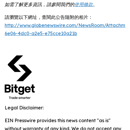
如需了解更多資訊，請參閱我們的
使用條款
。
請瀏覽以下網址，查閱此公告隨附的相片：
http://www.globenewswire.com/NewsRoom/Attachme
6e06-4dc0-a2e5-e75cce10a21b
Legal Disclaimer:
EIN Presswire provides this news content "as is"
without warranty of any kind. We do not accept any